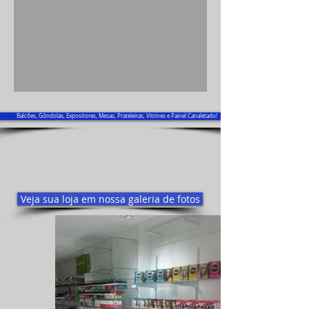
Balcões, Gôndolas, Expositores, Mesas, Prateleiras, Vitrines e Painel Canaletado!
Veja sua loja em nossa galeria de fotos