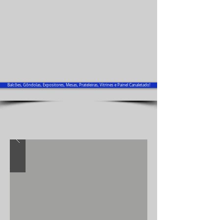
Balcões, Gôndolas, Expositores, Mesas, Prateleiras, Vitrines e Painel Canaletado!