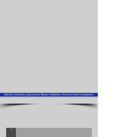
Balcões, Gôndolas, Expositores, Mesas, Prateleiras, Vitrines e Painel Canaletado!