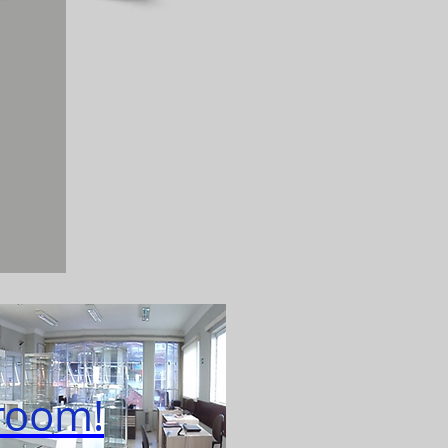
 room!