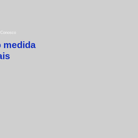
 Conosco
b medida
ais