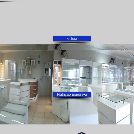
kit loja
isite nosso show room!
Visite nosso show room
Nutrição Esportiva