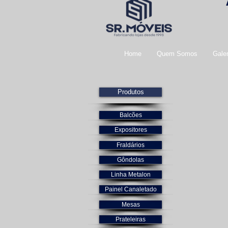
Home
Quem Somos
Galer
Produtos
Balcões
Expositores
Fraldários
Gôndolas
Linha Metalon
Painel Canaletado
Mesas
Prateleiras