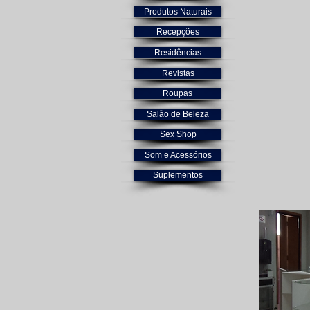
Produtos Naturais
Recepções
Residências
Revistas
Roupas
Salão de Beleza
Sex Shop
Som e Acessórios
Suplementos