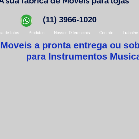
A sua fábrica de Móveis para lojas
(11) 3966-1020
ia de fotos
Produtos
Nossos Diferenciais
Contato
Trabalhe
Moveis a pronta entrega ou so
para Instrumentos Music