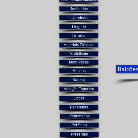
Joalherias
Lavanderias
Lingerie
Livrarias
Materiais Elétricos
Modelismo
Moto Peças
Balcões
Museus
Náutica
Nutrição Esportiva
Óptica
Papelarias
Perfumarias
Pet Shop
Presentes