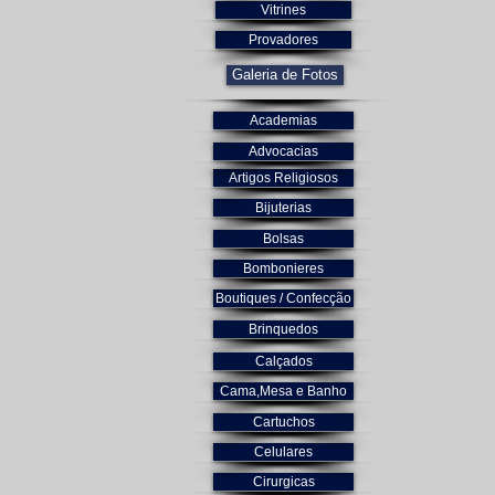
Vitrines
Provadores
Galeria de Fotos
Academias
Advocacias
Artigos Religiosos
Bijuterias
Bolsas
Bombonieres
Boutiques / Confecção
Brinquedos
Calçados
Cama,Mesa e Banho
Cartuchos
Celulares
Cirurgicas