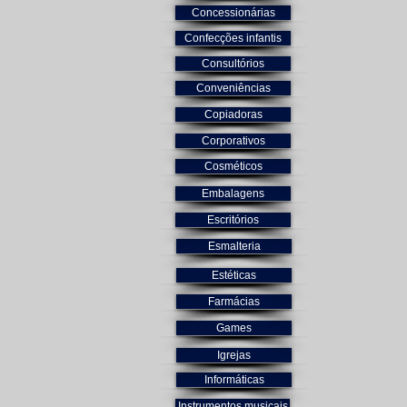
Concessionárias
Confecções infantis
Consultórios
Conveniências
Copiadoras
Corporativos
Cosméticos
Embalagens
Escritórios
Esmalteria
Estéticas
Farmácias
Games
Igrejas
Informáticas
Instrumentos musicais